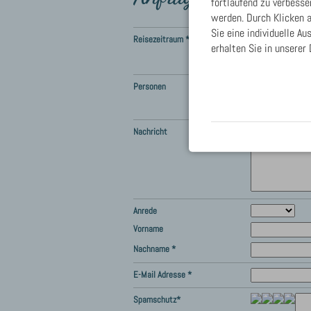
fortlaufend zu verbess
werden. Durch Klicken a
Sie eine individuelle A
Reisezeitraum *
erhalten Sie in unserer
Ich lege mei
Personen
Siehe Nachr
Nachricht
Anrede
Vorname
Nachname *
E-Mail Adresse *
Spamschutz*